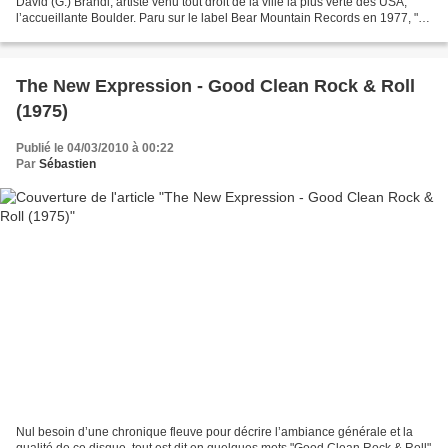
David (G.) Brandl, artiste venu tout droit de la ville la plus verte des USA,
l’accueillante Boulder. Paru sur le label Bear Mountain Records en 1977, "All
I Want To Say" s’illustre...
The New Expression - Good Clean Rock & Roll
(1975)
Publié le 04/03/2010 à 00:22
Par
Sébastien
Nul besoin d’une chronique fleuve pour décrire l’ambiance générale et la
qualité de ce disque, tout est dit en quelques mots "Good Clean Rock & Roll"