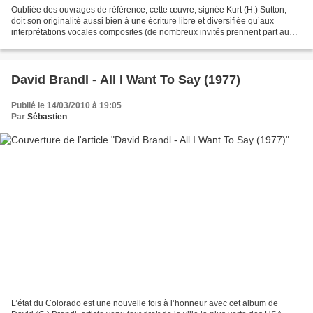
Oubliée des ouvrages de référence, cette œuvre, signée Kurt (H.) Sutton,
doit son originalité aussi bien à une écriture libre et diversifiée qu’aux
interprétations vocales composites (de nombreux invités prennent part au
chant). Enraciné dans la culture...
David Brandl - All I Want To Say (1977)
Publié le 14/03/2010 à 19:05
Par
Sébastien
L’état du Colorado est une nouvelle fois à l’honneur avec cet album de