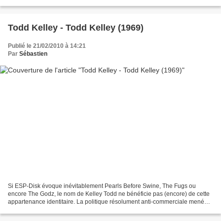
Arthur. L’autre force de...
Todd Kelley - Todd Kelley (1969)
Publié le 21/02/2010 à 14:21
Par
Sébastien
Si ESP-Disk évoque inévitablement Pearls Before Swine, The Fugs ou
encore The Godz, le nom de Kelley Todd ne bénéficie pas (encore) de cette
appartenance identitaire. La politique résolument anti-commerciale menée
et revendiquée par Bernard Stollman n’est...