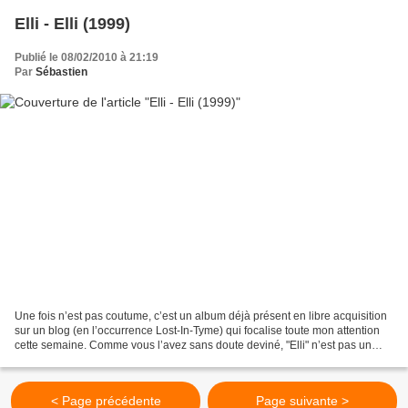
Elli - Elli (1999)
Publié le 08/02/2010 à 21:19
Par
Sébastien
Une fois n’est pas coutume, c’est un album déjà présent en libre acquisition
sur un blog (en l’occurrence Lost-In-Tyme) qui focalise toute mon attention
cette semaine. Comme vous l’avez sans doute deviné, "Elli" n’est pas un
album en soi mais une compilation...
< Page précédente
Page suivante >