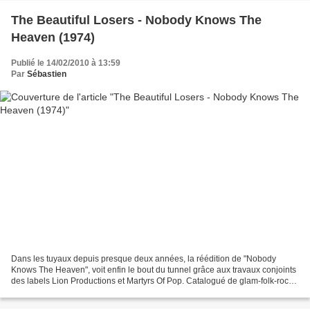
The Beautiful Losers - Nobody Knows The
Heaven (1974)
Publié le 14/02/2010 à 13:59
Par
Sébastien
Dans les tuyaux depuis presque deux années, la réédition de "Nobody
Knows The Heaven", voit enfin le bout du tunnel grâce aux travaux conjoints
des labels Lion Productions et Martyrs Of Pop. Catalogué de glam-folk-rock,
l'album se caractérise surtout...