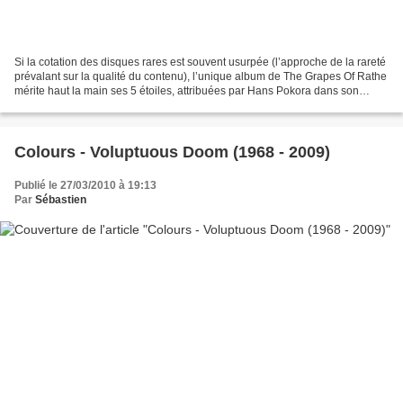
Si la cotation des disques rares est souvent usurpée (l’approche de la rareté
prévalant sur la qualité du contenu), l’unique album de The Grapes Of Rathe
mérite haut la main ses 5 étoiles, attribuées par Hans Pokora dans son
dernier volume en date "5001...
Colours - Voluptuous Doom (1968 - 2009)
Publié le 27/03/2010 à 19:13
Par
Sébastien