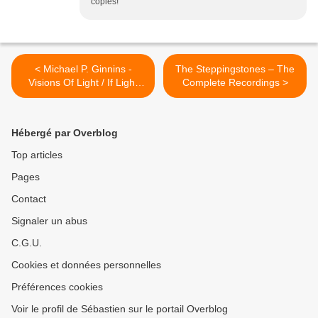
copies!
< Michael P. Ginnins -
The Steppingstones – The
Visions Of Light / If Light
Complete Recordings >
Could Only Hear (197x)
Hébergé par Overblog
Top articles
Pages
Contact
Signaler un abus
C.G.U.
Cookies et données personnelles
Préférences cookies
Voir le profil de Sébastien sur le portail Overblog