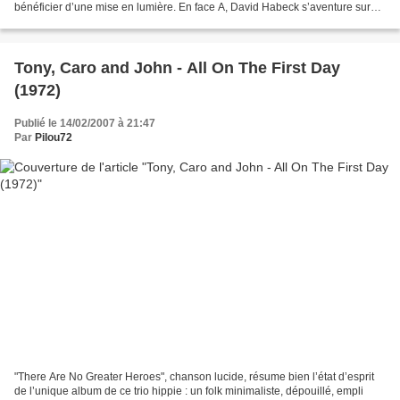
bénéficier d’une mise en lumière. En face A, David Habeck s’aventure sur
des chemins sinueux, sort des sentiers...
Tony, Caro and John - All On The First Day
(1972)
Publié le 14/02/2007 à 21:47
Par
Pilou72
"There Are No Greater Heroes", chanson lucide, résume bien l’état d’esprit
de l’unique album de ce trio hippie : un folk minimaliste, dépouillé, empli