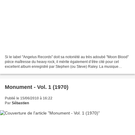
Si le label "Angelus Records" doit sa notoriété au très adoubé "Moon Blood"
pièce maîtresse du heavy rock, il mérite également d’être cité pour cet
excellent album enregistré par Stephen (ou Steve) Raley. La musique
proposée par Stephen Raley est aux...
Monument - Vol. 1 (1970)
Publié le 15/06/2010 à 16:22
Par
Sébastien