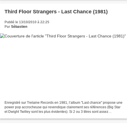
Third Floor Strangers - Last Chance (1981)
Publié le 13/10/2010 à 22:25
Par
Sébastien
Enregistré sur Trelaine Records en 1981, l’album "Last chance" propose une
power pop accrocheuse qui revendique clairement ses références (Big Star
et Dwight Twilley sont les plus évidentes). Si 2 ou 3 titres sont assez
dispensables, ce duo est capable...