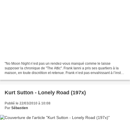
"No Moon Night n’est pas un rendez-vous manqué comme le laisse
supposer la chronique de "The Attic". Frank Ianni a pris ses quartiers à la
maison, en toute discrétion et retenue. Frank n’est pas envahissant à l’instar
de Guy (Michel Blanc) chez son pote...
Kurt Sutton - Lonely Road (197x)
Publié le 22/03/2010 à 10:08
Par
Sébastien