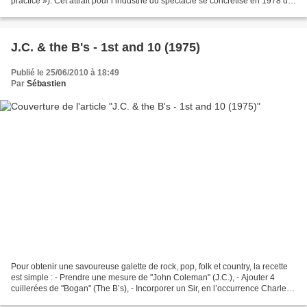
practice »). Cet attrait pour l’industrie du spectacle se concrétise en 1978 de
la plus belle des manières...
J.C. & the B's - 1st and 10 (1975)
Publié le 25/06/2010 à 18:49
Par
Sébastien
Pour obtenir une savoureuse galette de rock, pop, folk et country, la recette
est simple : - Prendre une mesure de "John Coleman" (J.C.), - Ajouter 4
cuillerées de "Bogan" (The B’s), - Incorporer un Sir, en l’occurrence Charles
Jenkinson, au mélange précèdent,...