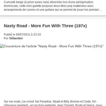
Curiosité belge (à priori assez rare) dénichée lors d'une pérégrination
dominicale, cette mini-galette propose deux titres pop inattendus avec
arrangements de cuivres et une guitare qui se permet de jouer les premiers
rôles. Déconcertant et réjouissant...
Nasty Road - More Fun With Three (197x)
Publié le 08/07/2011 à 23:10
Par
Sébastien
Sur ma route, j’ai croisé Sal Paradise, Wyatt et Billy, Bonnie et Clyde, Kit -
l’éboueur sanglant - et ces trois gaillards. Avec Donald, Rusty et Vance, nous