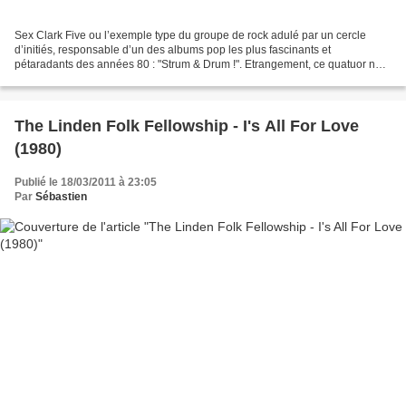
Sex Clark Five ou l’exemple type du groupe de rock adulé par un cercle
d’initiés, responsable d’un des albums pop les plus fascinants et
pétaradants des années 80 : "Strum & Drum !". Etrangement, ce quatuor ne
vient pas de Chicago mais d’une localité...
The Linden Folk Fellowship - I's All For Love
(1980)
Publié le 18/03/2011 à 23:05
Par
Sébastien