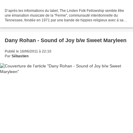
D’après les informations du label, The Linden Folk Fellowship semble être
une émanation musicale de la "Ferme", communauté intentionnelle du
Tennessee, fondée en 1971 par une bande de hippies religieux avec à sa
tête Stephen Gaskin. Si cette communauté...
Dany Rohan - Sound of Joy b/w Sweet Maryleen
Publié le 16/06/2011 à 22:10
Par
Sébastien