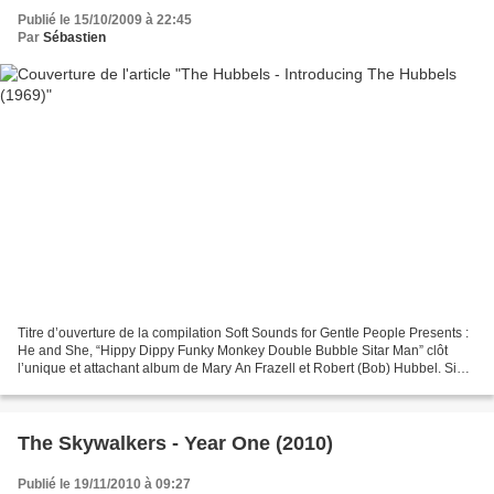
Publié le 15/10/2009 à 22:45
Par
Sébastien
Titre d’ouverture de la compilation Soft Sounds for Gentle People Presents :
He and She, “Hippy Dippy Funky Monkey Double Bubble Sitar Man” clôt
l’unique et attachant album de Mary An Frazell et Robert (Bob) Hubbel. Si
les vocaux sont très caractéristiques...
The Skywalkers - Year One (2010)
Publié le 19/11/2010 à 09:27