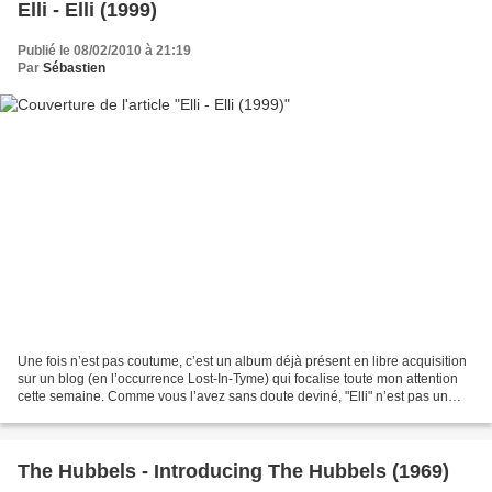
Elli - Elli (1999)
Publié le 08/02/2010 à 21:19
Par
Sébastien
Une fois n’est pas coutume, c’est un album déjà présent en libre acquisition
sur un blog (en l’occurrence Lost-In-Tyme) qui focalise toute mon attention
cette semaine. Comme vous l’avez sans doute deviné, "Elli" n’est pas un
album en soi mais une compilation...
The Hubbels - Introducing The Hubbels (1969)