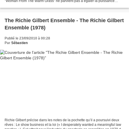
"Woman From The Warm Grass" ne parvient pas à égaler la puissance
mélodique de “Upon Velveatur" ou à...
The Richie Gilbert Ensemble - The Richie Gilbert
Ensemble (1978)
Publié le 23/09/2010 à 00:28
Par
Sébastien
Richie Gilbert précise dans les notes de la pochette qu’il a poursuivi deux
rêves : Le show business et la loi (« I desperately wanted a meaningful law