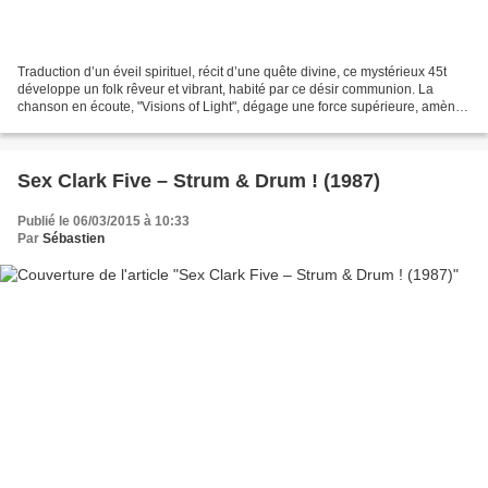
Traduction d’un éveil spirituel, récit d’une quête divine, ce mystérieux 45t
développe un folk rêveur et vibrant, habité par ce désir communion. La
chanson en écoute, "Visions of Light", dégage une force supérieure, amène
l’auditeur réceptif à un état...
Sex Clark Five ‎– Strum & Drum ! (1987)
Publié le 06/03/2015 à 10:33
Par
Sébastien