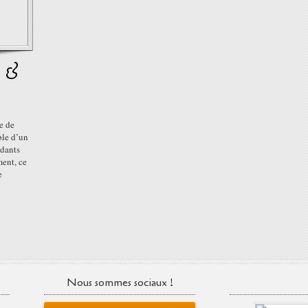
m &
e de
ble d’un
adants
ent, ce
e
Nous sommes sociaux !