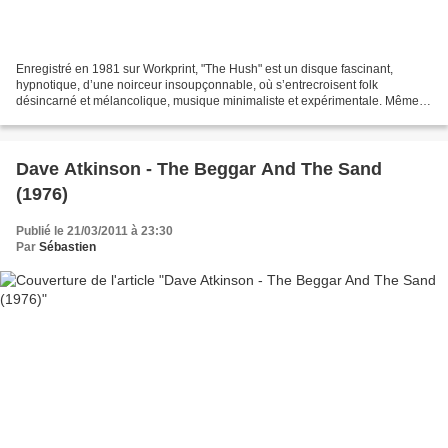
Enregistré en 1981 sur Workprint, "The Hush" est un disque fascinant,
hypnotique, d’une noirceur insoupçonnable, où s’entrecroisent folk
désincarné et mélancolique, musique minimaliste et expérimentale. Même si
l’approche musicale se révèle sensiblement...
Dave Atkinson - The Beggar And The Sand
(1976)
Publié le 21/03/2011 à 23:30
Par
Sébastien