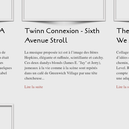
 A
Twinn Connexion - Sixth
The 
Avenue Stroll
We 
n de
La musique proposée ici est à l’image des frères
Collage
 était
Hopkins, élégante et raffinée, scintillante et catchy.
d’idées 
ars
Ces deux dandys blonds (James E. "Jay" et Jerry),
chemin,
quelques
jumeaux à la vie comme à la scène sont repérés
Level. 
label
dans un café de Greenwich Village par une tête
compte 1
chercheuse...
une adap
Lire la suite
Lire la 