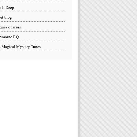
e It Deep
et blog
ques obscurs
rimoine P.Q.
 Magical Mystery Tunes