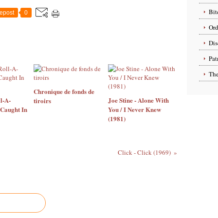
Bit
epost
0
Ord
Dis
Pat
The
Chronique de fonds de
l-A-
Joe Stine - Alone With
tiroirs
 Caught In
You / I Never Knew
(1981)
Click - Click (1969)