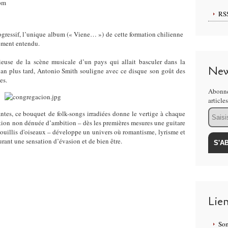
6pm
RS
ogressif, l’unique album (« Viene… ») de cette formation chilienne
ement entendu.
rieuse de la scène musicale d’un pays qui allait basculer dans la
New
 an plus tard, Antonio Smith souligne avec ce disque son goût des
es.
Abonne
article
Email
tes, ce bouquet de folk-songs irradiées donne le vertige à chaque
ction non dénuée d’ambition – dès les premières mesures une guitare
ouillis d'oiseaux – développe un univers où romantisme, lyrisme et
rant une sensation d’évasion et de bien être.
Lie
Som