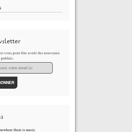
S
sletter
z-vous pour être averti des nouveaux
s publiés.
ns
ewhere there is music