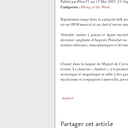
Publié par Pilou72 sur 15 Mai 2007, 23:1
Catégories :
#Song of the Week
Rapidement rangé dans la catégorie folk pr
est un OVNI musical et un chef-d’œuvre rar
Véritable maître à penser et figure mysté
dictature sanglante d’Augusto Pinochet un
textures délicates, atmosphériques et rêveus
Chanté dans la langue de Miguel de Cervan
écoute. La chanson « Arrabol », à la produ
acoustique et magnétique se mêle à des gaz
mysticisme se conjuguent à merveille, procu
Arrebol
Partager cet article