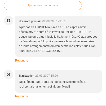
Ajouter un commentaire
D
dormont ghislain
02/06/2007 23:02
A propos de EUPHORIA,,Près de 15 ans après avoir
découverty et apprécié le travail de Philippe THYERE, je
trouve toujours plus injuste le traitement réservé aux groupes
de "sunshine pop" trop vite passés à la moulinette en raison
de leurs arrangementsd ou d'orchestrations ptétendues trop
lourdes (CALLIOPE, COLOURS, ...)
Répondre
S
26/05/2007 15:26
S.�bastien
Décidément! Nos goûts du jour sont synchronisés; je
recherchais justement cet album! Merci!!!
Répondre