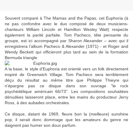
Souvent comparé à The Mamas and the Papas, cet Euphoria (à
ne pas confondre avec le duo composé de deux musiciens-
chanteurs William Lincoln et Hamilton Wesley Watt) respecte
également la parité parfaite. Tom Pacheco, tête pensante du
groupe, est ici accompagné par Sharon Alexander – avec qui il
enregistrera l’album Pacheco & Alexander (1971) - et Roger and
Wendy Beckett qui officieront plus tard au sein de la formation
Bermuda triangle.
A la base, le style d’Euphoria est orienté vers un folk directement
inspiré de Greenwich Village. Tom Pacheco sera terriblement
déçu du résultat au même titre que Philippe Thieyre qui
n’épargne pas ce disque dans son ouvrage "le rock
psychédélique américain 66/73". Les compositions souhaitées
dénudées laisseront place, entre les mains du producteur Jerry
Ross, à des aubades orchestrales.
Ce disque, datant de 1969, fleure bon la (meilleure) sunshine
pop, il serait donc dommage que les amateurs du genre ne
daignent pas humer son doux parfum.