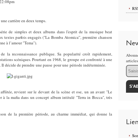
, 22:08pm
RS
 une carrière en deux temps.
rie de simples et deux albums dans l'esprit de la musique beat
aux textes parfois engagés ("La Bomba Atomica”, première chanson
New
ymne à l’amour "Tema").
de la reconnaissance publique. Sa popularité croît rapidement,
Abonne
ations scéniques. Pourtant en 1968, le groupe est confronté à une
article
ion. Il décide de prendre une pause pour une période indéterminée.
Email
ffûtée, revient sur le devant de la scène et ose, un an avant "Le
er à la mafia dans un concept album intitulé "Terra in Bocca", très
nson de la première période, au charme immédiat, qui donne la
Lie
Som