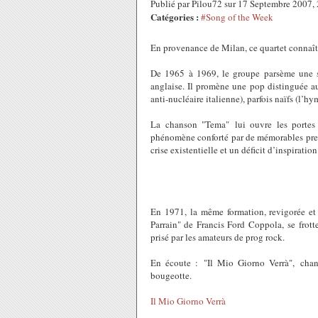
Publié par Pilou72 sur 17 Septembre 2007
Catégories :
#Song of the Week
En provenance de Milan, ce quartet connaît
De 1965 à 1969, le groupe parsème une sé
anglaise. Il promène une pop distinguée 
anti-nucléaire italienne), parfois naïfs (l’h
La chanson "Tema" lui ouvre les portes 
phénomène conforté par de mémorables prest
crise existentielle et un déficit d’inspirat
En 1971, la même formation, revigorée et a
Parrain" de Francis Ford Coppola, se frott
prisé par les amateurs de prog rock.
En écoute : "Il Mio Giorno Verrà", cha
bougeotte.
Il Mio Giorno Verrà