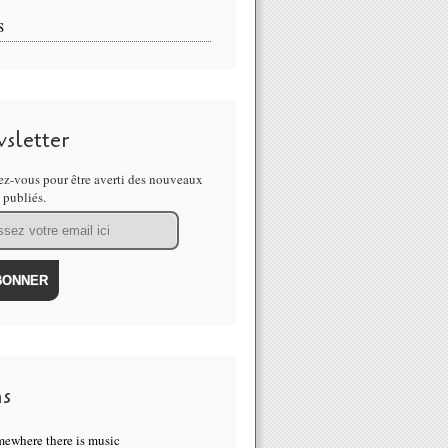
S
sletter
z-vous pour être averti des nouveaux
s publiés.
ns
ewhere there is music