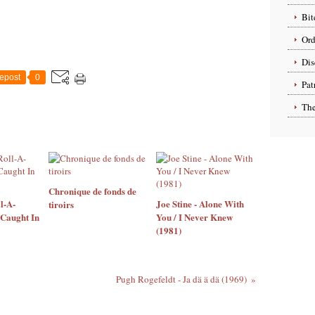
Bit
Ord
Dis
epost
0
Pat
The
Chronique de fonds de
l-A-
Joe Stine - Alone With
tiroirs
 Caught In
You / I Never Knew
(1981)
Pugh Rogefeldt - Ja dä ä dä (1969)