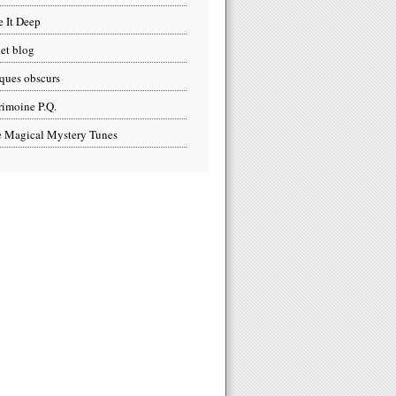
e It Deep
et blog
ques obscurs
rimoine P.Q.
 Magical Mystery Tunes