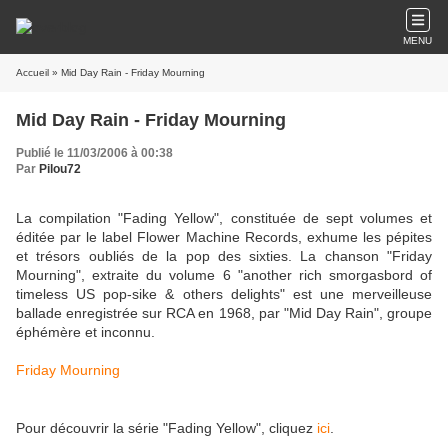
MENU
Accueil
» Mid Day Rain - Friday Mourning
Mid Day Rain - Friday Mourning
Publié le 11/03/2006 à 00:38
Par
Pilou72
La compilation "Fading Yellow", constituée de sept volumes et
éditée par le label Flower Machine Records, exhume les pépites
et trésors oubliés de la pop des sixties. La chanson "Friday
Mourning", extraite du volume 6 "another rich smorgasbord of
timeless US pop-sike & others delights" est une merveilleuse
ballade enregistrée sur RCA en 1968, par "Mid Day Rain", groupe
éphémère et inconnu.
Friday Mourning
Pour découvrir la série "Fading Yellow", cliquez
ici
.