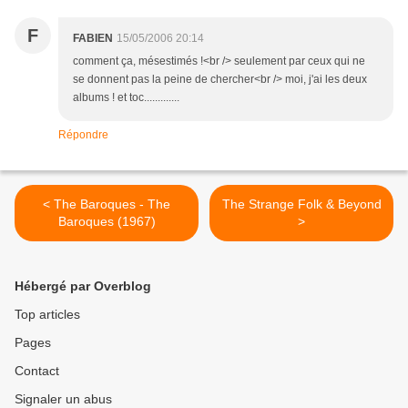
F
FABIEN
15/05/2006 20:14
comment ça, mésestimés !<br /> seulement par ceux qui ne
se donnent pas la peine de chercher<br /> moi, j'ai les deux
albums ! et toc.............
Répondre
< The Baroques - The
The Strange Folk & Beyond
Baroques (1967)
>
Hébergé par Overblog
Top articles
Pages
Contact
Signaler un abus