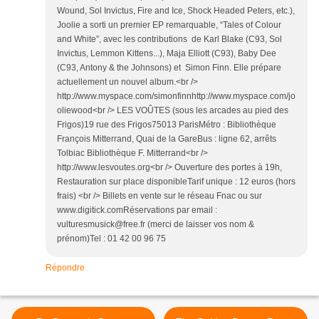
Wound, Sol Invictus, Fire and Ice, Shock Headed Peters, etc.),
Joolie a sorti un premier EP remarquable, “Tales of Colour
and White”, avec les contributions de Karl Blake (C93, Sol
Invictus, Lemmon Kittens...), Maja Elliott (C93), Baby Dee
(C93, Antony & the Johnsons) et Simon Finn. Elle prépare
actuellement un nouvel album.<br />
http://www.myspace.com/simonfinnhttp://www.myspace.com/jo
oliewood<br /> LES VOÛTES (sous les arcades au pied des
Frigos)19 rue des Frigos75013 ParisMétro : Bibliothèque
François Mitterrand, Quai de la GareBus : ligne 62, arrêts
Tolbiac Bibliothèque F. Mitterrand<br />
http://www.lesvoutes.org<br /> Ouverture des portes à 19h,
Restauration sur place disponibleTarif unique : 12 euros (hors
frais) <br /> Billets en vente sur le réseau Fnac ou sur
www.digitick.comRéservations par email :
vulturesmusick@free.fr (merci de laisser vos nom &
prénom)Tel : 01 42 00 96 75
Répondre