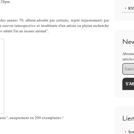
20:28pm
RS
 des années 70, album adoubé par certains, rejeté (injustement) par
e oeuvre introspective et troublante d'un artiste en pleine recherche
 to admit I'm an insane animal".
New
Abonne
article
Email
Lie
Music", uniquement en 200 exemplaires !
Som