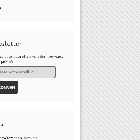
S
sletter
z-vous pour être averti des nouveaux
s publiés.
ns
ewhere there is music