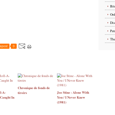
Bit
Ord
Dis
Pat
The
epost
0
Chronique de fonds de
l-A-
Joe Stine - Alone With
tiroirs
 Caught In
You / I Never Knew
(1981)