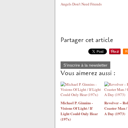
Angels Don't Need Friends
Partager cet article
R
S'inscrire à la newsletter
Vous aimerez aussi :
Michael P. Ginnins -
Revolver – Rol
Visions Of Light / If
Coaster Man /
Light Could Only Hear
A Day (1973)
(197x)