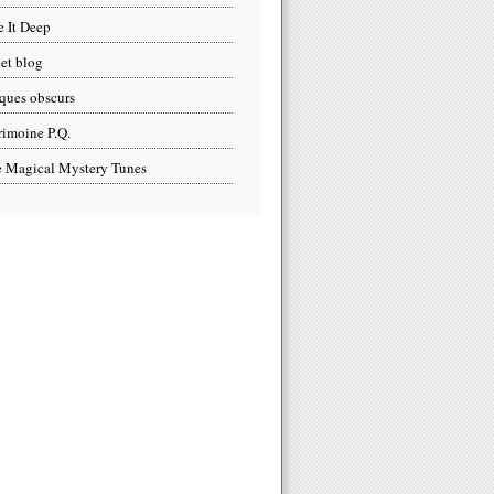
e It Deep
et blog
ques obscurs
rimoine P.Q.
 Magical Mystery Tunes