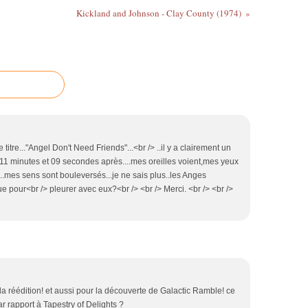
Kickland and Johnson - Clay County (1974)
 titre..."Angel Don't Need Friends"...<br /> ..il y a clairement un
> 11 minutes et 09 secondes après....mes oreilles voient,mes yeux
..mes sens sont bouleversés...je ne sais plus..les Anges
que pour<br /> pleurer avec eux?<br /> <br /> Merci. <br /> <br />
la réédition! et aussi pour la découverte de Galactic Ramble! ce
r rapport à Tapestry of Delights ?