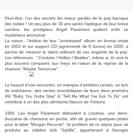
Peut-être, l’un des secrets les mieux gardés de la pop baroque
des sixties ! Un peu plus de 30 ans après l’épilogue de leur brève
carrière, les prodigieux Angel Pavement quittent enfin ce
mystérieux anonymat.
La raison : l'édition de leur "unreleased" album en format vinyle
en 2003 et sur support CD (agrémenté de 8 bonus) en 2005, a
permis de mesurer le talent sidérant de ces angelots de la pop.
Les références : "Zombies / Hollies / Beatles", même si, ils sont le
plus souvent comparés aux Iveys en raison de la reprise de la
chanson "Maybe Tomorrow".
Le hasard d'une rencontre, un manque d’ambition certain, un brin
de malchance, des ventes anecdotiques de leurs deux premiers
45t "Baby You Gotta Stay" & "Tell Me What I’ve Got To Do" ont
contribué à un des plus attristants fiascos de l’histoire.
1968, Les Angel Pavement déboulent à Londres, une demi-
douzaine de chansons en poche, afin de graver quelques pistes
pour le label "Morgan Records". Ils profitent de ce séjour pour se
produire au célèbre club "Sybilla", appartenant à Georges