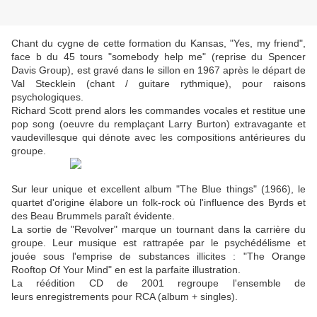
Chant du cygne de cette formation du Kansas, "Yes, my friend",
face b du 45 tours "somebody help me" (reprise du Spencer
Davis Group), est gravé dans le sillon en 1967 après le départ de
Val Stecklein (chant / guitare rythmique), pour raisons
psychologiques.
Richard Scott prend alors les commandes vocales et restitue une
pop song (oeuvre du remplaçant Larry Burton) extravagante et
vaudevillesque qui dénote avec les compositions antérieures du
groupe.
Sur leur unique et excellent album "The Blue things" (1966), le
quartet d'origine élabore un folk-rock où l'influence des Byrds et
des Beau Brummels paraît évidente.
La sortie de "Revolver" marque un tournant dans la carrière du
groupe. Leur musique est rattrapée par le psychédélisme et
jouée sous l'emprise de substances illicites : "The Orange
Rooftop Of Your Mind" en est la parfaite illustration.
La réédition CD de 2001 regroupe l'ensemble de
leurs enregistrements pour RCA (album + singles).