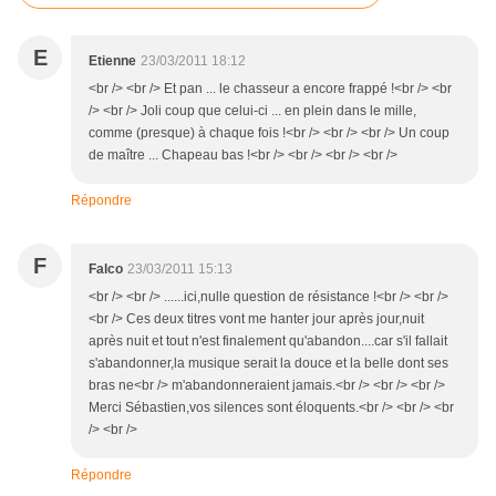
E
Etienne
23/03/2011 18:12
<br /> <br /> Et pan ... le chasseur a encore frappé !<br /> <br
/> <br /> Joli coup que celui-ci ... en plein dans le mille,
comme (presque) à chaque fois !<br /> <br /> <br /> Un coup
de maître ... Chapeau bas !<br /> <br /> <br /> <br />
Répondre
F
Falco
23/03/2011 15:13
<br /> <br /> ......ici,nulle question de résistance !<br /> <br />
<br /> Ces deux titres vont me hanter jour après jour,nuit
après nuit et tout n'est finalement qu'abandon....car s'il fallait
s'abandonner,la musique serait la douce et la belle dont ses
bras ne<br /> m'abandonneraient jamais.<br /> <br /> <br />
Merci Sébastien,vos silences sont éloquents.<br /> <br /> <br
/> <br />
Répondre