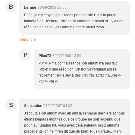
B
bernier
30/06/2008 12:50
Enfin, je n'y croyais plus.Merci pour ce site.C'esi la partie
immergé de l'iceberg...sixties.Je vuoudrais savoir si il y a une
réédition de cet ou ces album.Encore merci Yvon
Répondre
P
Pilou72
30/06/2008 13:59
<br /> A ma connaissance, cet album n'a pas fait
l'objet d'une réédition. On trouve l'original assez
facilement sur eBay à des prix très attractifs...<br />
<br /> <br />
S
S.ebastien
07/09/2007 04:03
J'écoutais cet album avec un ami la semaine dernière et nous
étions toujours étonnés que ce groupe ne soit reconnu que
pour leur unique hit. Vous avez déjà entendu les 2 albums
précédents; on ne m"en dit que du bien! Plus garage...!Merci