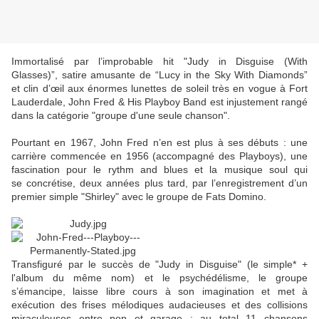
Immortalisé par l’improbable hit "Judy in Disguise (With
Glasses)”, satire amusante de “Lucy in the Sky With Diamonds”
et clin d’œil aux énormes lunettes de soleil très en vogue à Fort
Lauderdale, John Fred & His Playboy Band est injustement rangé
dans la catégorie "groupe d'une seule chanson".
Pourtant en 1967, John Fred n’en est plus à ses débuts : une
carrière commencée en 1956 (accompagné des Playboys), une
fascination pour le rythm and blues et la musique soul qui
se concrétise, deux années plus tard, par l’enregistrement d’un
premier simple "Shirley" avec le groupe de Fats Domino.
Transfiguré par le succès de "Judy in Disguise" (le simple* +
l'album du même nom) et le psychédélisme, le groupe
s’émancipe, laisse libre cours à son imagination et met à
exécution des frises mélodiques audacieuses et des collisions
miraculeuses entre pop et garage : au total 11 chansons