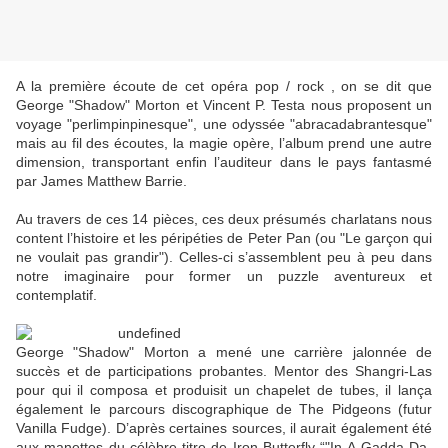
A la première écoute de cet opéra pop / rock , on se dit que
George "Shadow" Morton et Vincent P. Testa nous proposent un
voyage "perlimpinpinesque", une odyssée "abracadabrantesque"
mais au fil des écoutes, la magie opère, l’album prend une autre
dimension, transportant enfin l’auditeur dans le pays fantasmé
par James Matthew Barrie.
Au travers de ces 14 pièces, ces deux présumés charlatans nous
content l’histoire et les péripéties de Peter Pan (ou "Le garçon qui
ne voulait pas grandir"). Celles-ci s’assemblent peu à peu dans
notre imaginaire pour former un puzzle aventureux et
contemplatif.
George "Shadow" Morton a mené une carrière jalonnée de
succès et de participations probantes. Mentor des Shangri-Las
pour qui il composa et produisit un chapelet de tubes, il lança
également le parcours discographique de The Pidgeons (futur
Vanilla Fudge). D’après certaines sources, il aurait également été
aux manettes du célèbre titre de Iron Butterfly “"In-A-Gadda-Da-