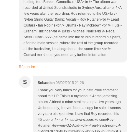
hailing from Boston, Conneticut, USA<br /> The album was
recorded at United Sounds studio in Sydney Australia.<br /> A
few years after the recording, Roy returned to the US.<br />
Nylon String Guitar &amp; Vocals - Roy Rutanen<br /> Lead
Guitars - Ian Robins<br /> Drums - Ray Mckeown<br /> Flute -
Graham Hilzinger<br /> Bass - Michael Norris<br /> Pedal
Steel Guitar - ??? (he came into the studio to record his parts,
after the main session, where the rest of the group recorded
all the tracks live, i.e. altogether at the same time.<br />
Contact me should you need any further information.
Répondre
S
Sébastien
08/02/2015 21:28
Thank you very much for your instructive comment
about this LP. This is a mysterious &amp; amazing
album. A friend a mine sent me a rip a few years ago.
Unfortunately, I never found a copy for sale. It seems
very rare et expensive. I saw that Roy recorded this
45 too.<br /> <br /> http://www.popsike.com/Roy-
RutanenHey-you-OZ-Acid-Folk-Prog-Psych-non-LP-
45/220797764819.html<br /> <br /> Do you think it is