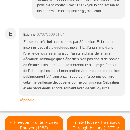
possible to contact Roy? Thank you to contact me at
his address : contactpilou72@gmail.com
E
Etienne
07/07/2009 11:54
Encore un très bel album posté par Sébastien. Et totalement
inconnu jusqu'il y a quelques mois. Il fait l'unanimité dans
l'oreille de tous les amis à qui j'ai eu le plaisir de le faire
découvrir.Dommage que Sébastien n'ait pas choisi de poster
en écoute "Plastic People", le morceau le plus psychédélique
de l'album qui est aussi mon préféré.Je termine en remerciant
publiquement "J." l'ami britannique qui m'a permis de faire
cette merveilleuse découverte.Bonne continuation Sébastien
et enchante-nous encore souvent avec de tels joyaux !
Répondre
< Freedom Fighter - Lives
Trinity House - Flashback
Forever (1982)
Through History (1977) >