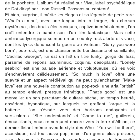
de la pochette. L'album fut réalisé sur Viva, label psychédélique
de Dot dirigé par Leon Russell. Passons au contenu!
Et bien, surprise, il mérite les éloges et sa légende de perle rare.
"What's a man", avec une longue intro à l'orgue, des chœurs
mystérieux, des bruits électroniques, captive immédiatement; l'on
croît entendre la bande son d'un film fantastique. Mais cette
ambiance lysergique se mue en un country-rock alerte et vivace,
dont les lyrics dénoncent la guerre au Vietnam. “Sorry you were
born”, pop-rock, est une chansonnette bondissante et sémillante;
“Cadillac George”, lui est un hit! un titre funky, gorgé de fuzz,
parsemé de répons acumineux, coquins, désopilants. “Lonely
seabird” est une ballade aérienne et voluptueuse, où les voix
s'enchevêtrent délicieusement. “So much in love” offre une
suavité et un aspect médiéval qui ne peut qu'enchanter. “Make
love” est une nouvelle contribution au pop-rock, une aria "british”
au tempo enlevé, presque frénétique. “That's good” est une
merveille: un son percutant de guitare sèche, un tempo heurté,
obsédant, hypnotique, sur lesquels se greffent l'orgue et la
batterie... l'on s'évade vers des horizons ondoyants et
versicolores. “She understands” et “Come to me”, guillerets,
émoustillants, nous remorquent encore vers la terre d'Albion; ce
dernier flirtant même avec le style des Who. “You will be there”,
acoustique, est tout aussi pop, mais d'un genre plus précieux,
avec des voix à l'unisson, de sourdes clameurs de trompette.