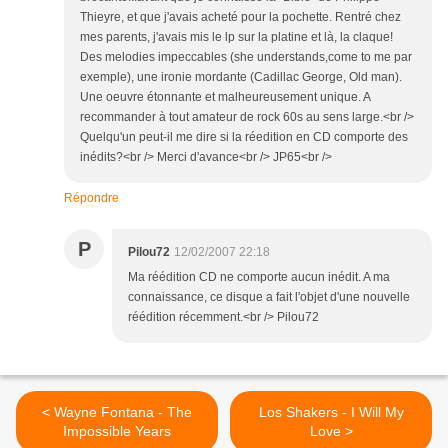
Thieyre, et que j'avais acheté pour la pochette. Rentré chez
mes parents, j'avais mis le lp sur la platine et là, la claque!
Des melodies impeccables (she understands,come to me par
exemple), une ironie mordante (Cadillac George, Old man).
Une oeuvre étonnante et malheureusement unique. A
recommander à tout amateur de rock 60s au sens large.<br />
Quelqu'un peut-il me dire si la réedition en CD comporte des
inédits?<br /> Merci d'avance<br /> JP65<br />
Répondre
P
Pilou72
12/02/2007 22:18
Ma réédition CD ne comporte aucun inédit. A ma
connaissance, ce disque a fait l'objet d'une nouvelle
réédition récemment.<br /> Pilou72
< Wayne Fontana - The
Los Shakers - I Will My
Impossible Years
Love >