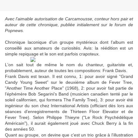
Avec l'aimable autorisation de Carcamousse, conteur hors pair et
auteur de cette chronique, publiée initialement sur le forum de
Popnews.
Chronique laconique d'un groupe mystérieux dont l'album est
conseillé aux amateurs de curiosités. Avis: la réédition est un
simple repiquage et le son est parfois crapoteux.
L'on sait tout de même le nom du chanteur, guitariste et,
probablement, auteur de toutes les compositions: Frank Davis.
Frank Davis est texan. Il est connu, 1: pour avoir signé “Grand
Candy Young Sweet” sur le deuxième album de Fever Tree,
"Another Time Another Place" (1968), 2: pour avoir fait partie de
l'éphémère Bob Segarini's Band (musicien canadien tenté par le
soleil californien, qui formera The Family Tree), 3: pour avoir été
ingénieur du son chez International Artists (officiant dès lors aux
séances d'enregistrements de Thirteen Floor Elevator et de
Fever Tree). Selon Philippe Thieyre ("Le Rock Psychédélique
Américain"), il aurait également joué avec Chuck Berry à la fin
des années 50.
Quant au groupe, on devine que c'est un trio grâce à l'illustration