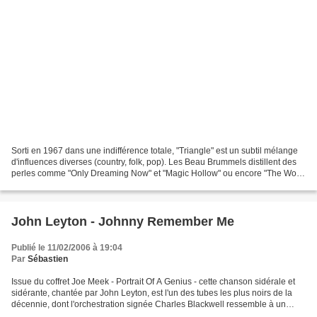
Sorti en 1967 dans une indifférence totale, "Triangle" est un subtil mélange
d'influences diverses (country, folk, pop). Les Beau Brummels distillent des
perles comme "Only Dreaming Now" et "Magic Hollow" ou encore "The Wolf
Of Velvet Fortune". Les aficionados...
John Leyton - Johnny Remember Me
Publié le 11/02/2006 à 19:04
Par
Sébastien
Issue du coffret Joe Meek - Portrait Of A Genius - cette chanson sidérale et
sidérante, chantée par John Leyton, est l'un des tubes les plus noirs de la
décennie, dont l'orchestration signée Charles Blackwell ressemble à un
ballet de spectres ondoyant...