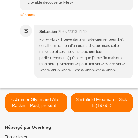
incroyable découverte !<br />
Répondre
S
Sébastien
29/07/2013 11:12
<br /> <br /> Trouvé dans un vide-grenier pour 1 €,
cet album n'a rien d'un grand disque, mais cette
musique et ces mots me touchent tout
particulièrement (qu'est-ce que j'aime "la maison de
mon père"). Merci<br /> pour Jim.<br /> <br /> <br />
<br /> <br /> <br /> <br /> <br /> <br /> <br />
< Jimmer Glynn and Alan
Smithfield Freeman ‎– Sick-
Rackin – Past, present &
E (1979) >
future (2013)
Hébergé par Overblog
Top articles