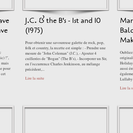
ave
J.C. & the B's - 1st and 10
Mar
ave
(1975)
Bal
Make
Pour obtenir une savoureuse galette de rock, pop,
folk et country, la recette est simple : - Prendre une
c
Oubliez 
mesure de "John Coleman" (J.C.), - Ajouter 4
c) !",
original
cuillerées de "Bogan" (The B’s), - Incorporer un Sir,
e mais
Holiday 
en l’occurrence Charles Jenkinson, au mélange
ce pour
aussi é
précèdent,...
 cet
égalemen
Lire la suite
Lullaby"
Lire la 