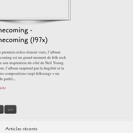
ecoming -
ecoming (197x)
s premiers échos étaient vrais, l’album
oming est un grand moment de folk rock
e son inspiration du côté de Neil Young.
ut, l’album surprend par la fragilité et la
des compositions (sept folksongs + un
e parlé)...
suite
0
0
>
>>
Articles récents