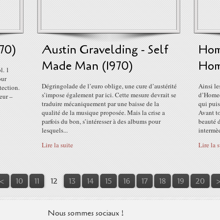
70)
Austin Gravelding - Self
Hom
Made Man (1970)
Hom
l. 1
our
Dégringolade de l’euro oblige, une cure d’austérité
Ainsi le
tection.
s’impose également par ici. Cette mesure devrait se
d’Homec
eur –
traduire mécaniquement par une baisse de la
qui puis
qualité de la musique proposée. Mais la crise a
Avant to
parfois du bon, s’intéresser à des albums pour
beauté 
lesquels...
intermèd
Lire la suite
Lire la 
3
4
<
10
11
12
13
14
15
16
17
18
19
20
Nous sommes sociaux !