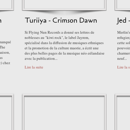
n
Turiiya - Crimson Dawn
Jed 
Si Flying Nun Records a donné ses lettres de
Merlin’s
noblesses au "kiwi rock", le label Jayrem,
refugier
 manqué
spécialisé dans la diffusion de musiques ethniques
cette so
"The
et la promotion de la culture maorie, a écrit une
pouvoir
maison,
des plus belles pages de la musique néo-zélandaise
charmer 
as
avec la publication...
neuf...
c) chez
Lire la suite
Lire la 