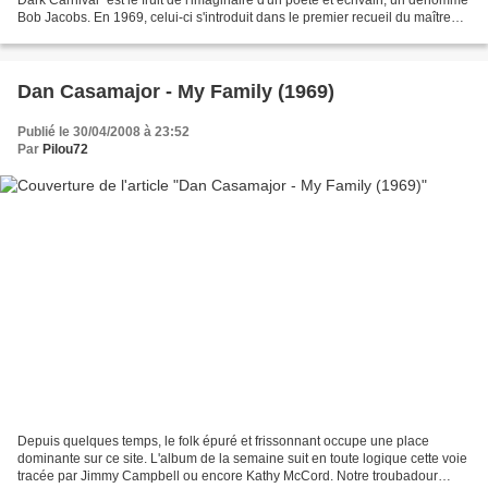
Dark Carnival" est le fruit de l'imaginaire d'un poète et écrivain, un dénommé
Bob Jacobs. En 1969, celui-ci s'introduit dans le premier recueil du maître
publié en 1947 (renommé...
Dan Casamajor - My Family (1969)
Publié le 30/04/2008 à 23:52
Par
Pilou72
Depuis quelques temps, le folk épuré et frissonnant occupe une place
dominante sur ce site. L'album de la semaine suit en toute logique cette voie
tracée par Jimmy Campbell ou encore Kathy McCord. Notre troubadour