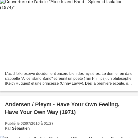
L'acid folk réserve décidément encore bien des mystères. Le dernier en date
s'appelle "Alice Island Band" et réunit un poète (Tim Phillips), un philosophe
(Keith Hugues) et une princesse (Cinny Lawry). Dès la première écoute, on
pense forcément à Agincourt...
Andersen / Pleym - Have Your Own Feeling,
Have Your Own Way (1971)
Publié le 02/07/2010 à 01:27
Par
Sébastien