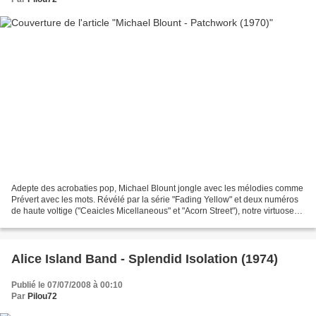
Adepte des acrobaties pop, Michael Blount jongle avec les mélodies comme
Prévert avec les mots. Révélé par la série "Fading Yellow" et deux numéros
de haute voltige ("Ceaicles Micellaneous" et "Acorn Street"), notre virtuose
de la semaine semble attirer...
Alice Island Band - Splendid Isolation (1974)
Publié le 07/07/2008 à 00:10
Par
Pilou72