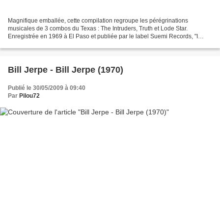
Magnifique emballée, cette compilation regroupe les pérégrinations
musicales de 3 combos du Texas : The Intruders, Truth et Lode Star.
Enregistrée en 1969 à El Paso et publiée par le label Suemi Records, "I
Love You Gorgo", fort de ses treize morceaux...
Bill Jerpe - Bill Jerpe (1970)
Publié le 30/05/2009 à 09:40
Par
Pilou72