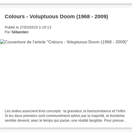
plus beaux coups. Le premier s’appelle...
Colours - Voluptuous Doom (1968 - 2009)
Publié le 27/03/2010 à 19:13
Par
Sébastien
Les sixties associent trois concepts : la grandeur, la transcendance et l’infini.
Si les deux premiers sont communément admis par la majorité, le troisième
semble devenir, avec le temps qui passe, une réalité tangible. Pour preuve,
cette stupéfiante découverte...