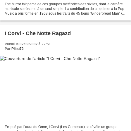
The Mirror fait partie de ces groupes météorites des sixties, dont la carrière
musicale se résume à un seul simple. La contribution de ce quintet à la Pop
Music a pris forme en 1968 sous les traits du 45 tours "Gingerbread Man" /
"Faster Than Light"....
I Corvi - Che Notte Ragazzi
Publié le 02/09/2007 à 22:51
Par
Pilou72
Eclipsé par l’aura du Orme, I Corvi (Les Corbeaux) se révèle un groupe