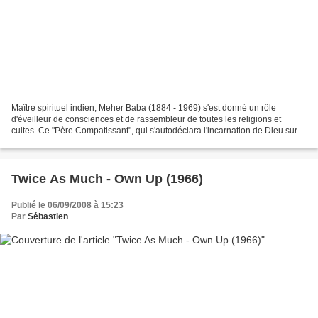
Maître spirituel indien, Meher Baba (1884 - 1969) s'est donné un rôle
d'éveilleur de consciences et de rassembleur de toutes les religions et
cultes. Ce "Père Compatissant", qui s'autodéclara l'incarnation de Dieu sur
Terre (l'Avatar), a compté (et compte...
Twice As Much - Own Up (1966)
Publié le 06/09/2008 à 15:23
Par
Sébastien