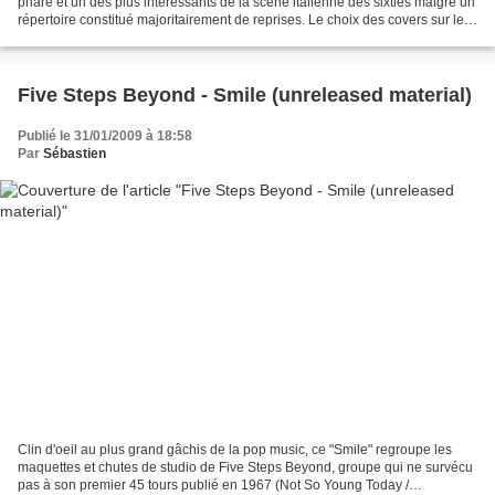
phare et un des plus intéressants de la scène italienne des sixties malgré un
répertoire constitué majoritairement de reprises. Le choix des covers sur leur
unique 33 tours est tout...
Five Steps Beyond - Smile (unreleased material)
Publié le 31/01/2009 à 18:58
Par
Sébastien
Clin d'oeil au plus grand gâchis de la pop music, ce "Smile" regroupe les
maquettes et chutes de studio de Five Steps Beyond, groupe qui ne survécu
pas à son premier 45 tours publié en 1967 (Not So Young Today /