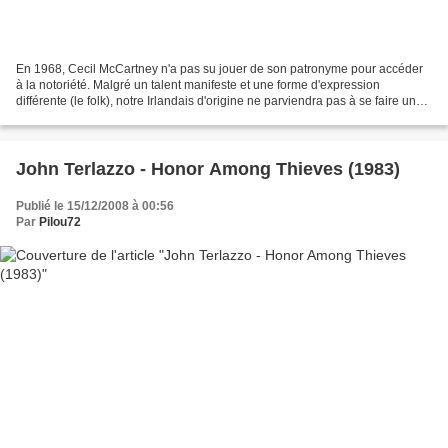
En 1968, Cecil McCartney n'a pas su jouer de son patronyme pour accéder
à la notoriété. Malgré un talent manifeste et une forme d'expression
différente (le folk), notre Irlandais d'origine ne parviendra pas à se faire un
prénom et restera dans l'ombre...
John Terlazzo - Honor Among Thieves (1983)
Publié le 15/12/2008 à 00:56
Par
Pilou72