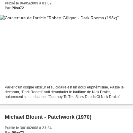
Publié le 06/05/2009 à 01:02
Par
Pilou72
Parler d'un disque obscur et suicidaire est un doux euphémisme. Passé le
décorum, "Dark Rooms" voit déambuler le fantôme de Nick Drake,
notamment sur la chanson "Journey To The Stars-Deeds Of Nick Drake".
Robert Gilligan se complaît dans un spleen non...
Michael Blount - Patchwork (1970)
Publié le 30/10/2008 à 23:34
Par
Pilou72