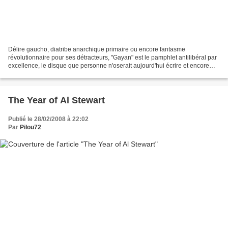
Délire gaucho, diatribe anarchique primaire ou encore fantasme
révolutionnaire pour ses détracteurs, "Gayan" est le pamphlet antilibéral par
excellence, le disque que personne n'oserait aujourd'hui écrire et encore
moins chanter. D'origine bretonne, Jean-Yves...
The Year of Al Stewart
Publié le 28/02/2008 à 22:02
Par
Pilou72