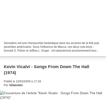
Sensation est une chevauchée fantastique dans les arcanes de la folk pop
seventies américaine. Sous l'influence de Macca, ces deux cow-boys -
Donald S. Fisher et Jeffrey L. Engel - ont abandonné provisoirement leur
ranch pour arpenter les pistes d'un...
Kevin Vicalvi - Songs From Down The Hall
(1974)
Publié le 22/02/2009 à 17:20
Par
Sébastien