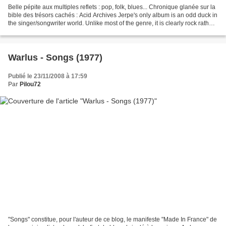
Belle pépite aux multiples reflets : pop, folk, blues... Chronique glanée sur la
bible des trésors cachés : Acid Archives Jerpe's only album is an odd duck in
the singer/songwriter world. Unlike most of the genre, it is clearly rock rather
than folk....
Warlus - Songs (1977)
Publié le 23/11/2008 à 17:59
Par
Pilou72
"Songs" constitue, pour l'auteur de ce blog, le manifeste "Made In France" de