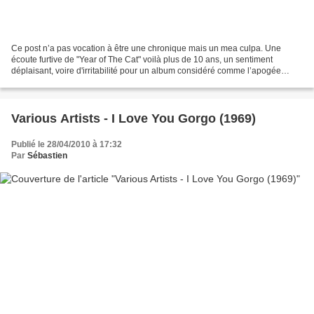
Ce post n’a pas vocation à être une chronique mais un mea culpa. Une
écoute furtive de "Year of The Cat" voilà plus de 10 ans, un sentiment
déplaisant, voire d'irritabilité pour un album considéré comme l’apogée
d’une carrière. Le couperet était tombé,...
Various Artists - I Love You Gorgo (1969)
Publié le 28/04/2010 à 17:32
Par
Sébastien