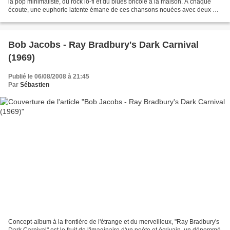
la pop minimaliste, du rock lo-fi et du blues bricolé à la maison. A chaque
écoute, une euphorie latente émane de ces chansons nouées avec deux ou
trois bouts de ficelles. Le...
Bob Jacobs - Ray Bradbury's Dark Carnival
(1969)
Publié le 06/08/2008 à 21:45
Par
Sébastien
Concept-album à la frontière de l'étrange et du merveilleux, "Ray Bradbury's