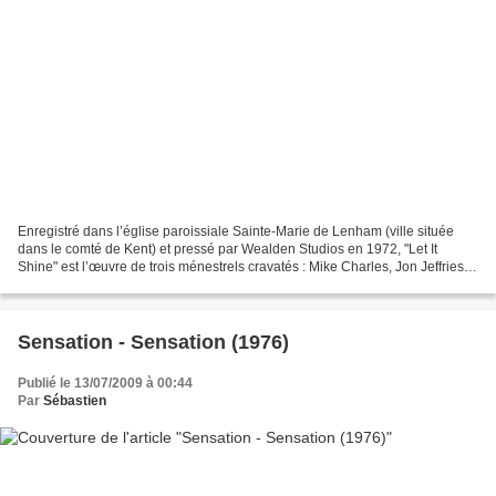
Enregistré dans l’église paroissiale Sainte-Marie de Lenham (ville située
dans le comté de Kent) et pressé par Wealden Studios en 1972, "Let It
Shine" est l’œuvre de trois ménestrels cravatés : Mike Charles, Jon Jeffries et
Chris Ryan. Pour la petite...
Sensation - Sensation (1976)
Publié le 13/07/2009 à 00:44
Par
Sébastien