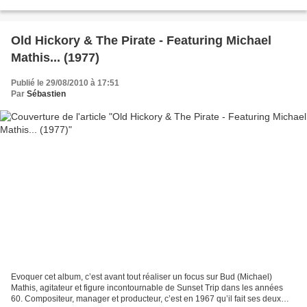
Meanwhile, Back In My Heart). Souvent comparé...
Old Hickory & The Pirate - Featuring Michael
Mathis... (1977)
Publié le 29/08/2010 à 17:51
Par
Sébastien
Evoquer cet album, c’est avant tout réaliser un focus sur Bud (Michael)
Mathis, agitateur et figure incontournable de Sunset Trip dans les années
60. Compositeur, manager et producteur, c’est en 1967 qu’il fait ses deux