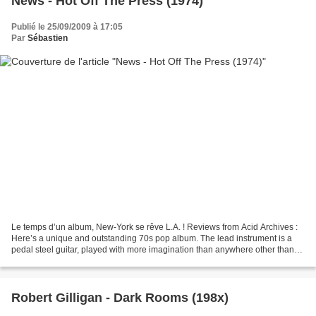
News - Hot Off The Press (1974)
Publié le 25/09/2009 à 17:05
Par
Sébastien
Le temps d’un album, New-York se rêve L.A. ! Reviews from Acid Archives :
Here’s a unique and outstanding 70s pop album. The lead instrument is a
pedal steel guitar, played with more imagination than anywhere other than
the Misunderstood’s studio recordings,...
Robert Gilligan - Dark Rooms (198x)