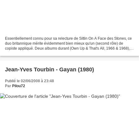
Essentiellement connu pour sa relecture de Sittin On A Face des Stones, ce
duo britannique mérite évidemment bien mieux qu'un (second rôle) de
copiste appliqué. Deux albums durant (Own Up & That's All, 1966 & 1968),
Dave Skinner et Andrew Rose s'amuseront...
Jean-Yves Tourbin - Gayan (1980)
Publié le 02/06/2008 à 23:48
Par
Pilou72