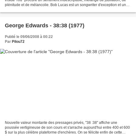
plénitude et de mélancolie. Bob Lucas est un songwriter d'exception et un
artiste aux multiples facettes....
George Edwards - 38:38 (1977)
Publié le 09/06/2008 à 00:22
Par
Pilou72
Nouvelle valeur montante des pressages privés, "38 :38" affiche une
poussée vertigineuse de son cours et s'arrache aujourd'hui entre 400 et 600
$ sur la plus célèbre plateforme d'enchères. On se félicite enfin de cette