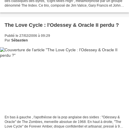
des classiques des Byrds, "Eight Miles High", métamorphosé par un groupe
dénommé The Index. Ce trio, composé de Jim Valice, Gary Francis et John
B. Ford, valorise l’improvisation,...
The Love Cycle : l'Odessey & Oracle II perdu ?
Publié le 27/02/2006 à 09:29
Par
Sébastien
En bas à gauche , l'apothéose de la pop anglaise des sixties : "Odessey &
Oracle" de The Zombies, merveille absolue de 1968. En haut à droite, "The
Love Cycle" de Forever Amber, disque confidentiel et artisanal, pressé à 99