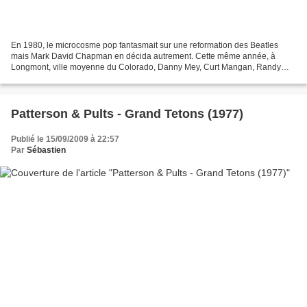
En 1980, le microcosme pop fantasmait sur une reformation des Beatles
mais Mark David Chapman en décida autrement. Cette même année, à
Longmont, ville moyenne du Colorado, Danny Mey, Curt Mangan, Randy
Jones et Gary York se rêvaient en Fab Four. Leur...
Patterson & Pults - Grand Tetons (1977)
Publié le 15/09/2009 à 22:57
Par
Sébastien