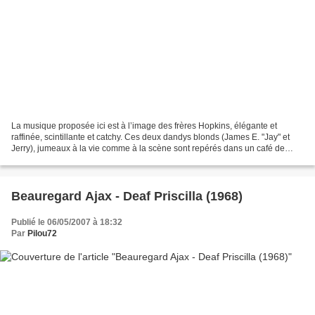
La musique proposée ici est à l’image des frères Hopkins, élégante et
raffinée, scintillante et catchy. Ces deux dandys blonds (James E. "Jay" et
Jerry), jumeaux à la vie comme à la scène sont repérés dans un café de
Greenwich Village par une tête chercheuse...
Beauregard Ajax - Deaf Priscilla (1968)
Publié le 06/05/2007 à 18:32
Par
Pilou72