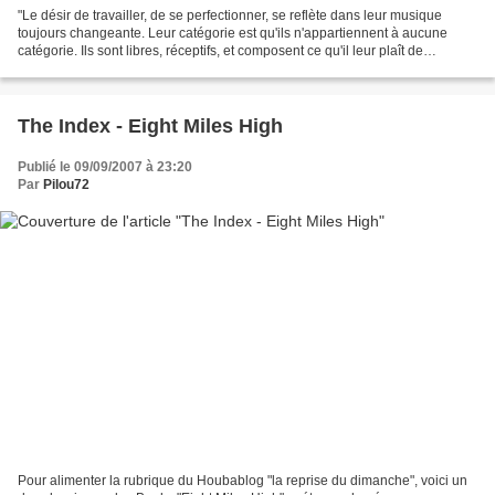
"Le désir de travailler, de se perfectionner, se reflète dans leur musique
toujours changeante. Leur catégorie est qu'ils n'appartiennent à aucune
catégorie. Ils sont libres, réceptifs, et composent ce qu'il leur plaît de
composer. Les onze titres de...
The Index - Eight Miles High
Publié le 09/09/2007 à 23:20
Par
Pilou72
Pour alimenter la rubrique du Houbablog "la reprise du dimanche", voici un