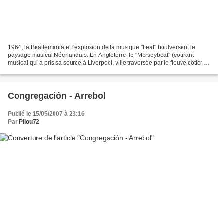
1964, la Beatlemania et l'explosion de la musique "beat" boulversent le
paysage musical Néerlandais. En Angleterre, le "Merseybeat" (courant
musical qui a pris sa source à Liverpool, ville traversée par le fleuve côtier le
Mersey) emporte tout sur son...
Congregación - Arrebol
Publié le 15/05/2007 à 23:16
Par
Pilou72