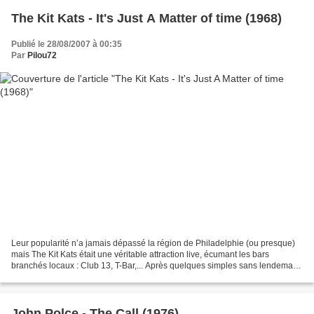
The Kit Kats - It's Just A Matter of time (1968)
Publié le 28/08/2007 à 00:35
Par
Pilou72
Leur popularité n’a jamais dépassé la région de Philadelphie (ou presque)
mais The Kit Kats était une véritable attraction live, écumant les bars
branchés locaux : Club 13, T-Bar,... Après quelques simples sans lendemain
en 1963 / 1964, le label "Jamie"...
John Polce - The Call (1976)