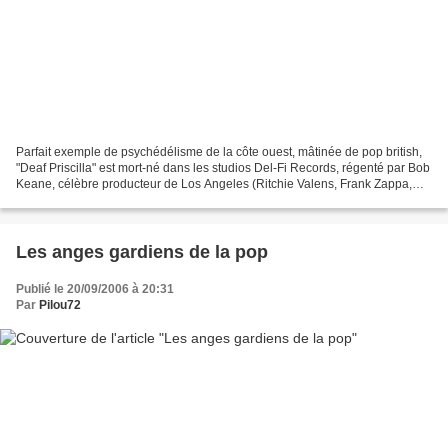
Parfait exemple de psychédélisme de la côte ouest, mâtinée de pop british,
"Deaf Priscilla" est mort-né dans les studios Del-Fi Records, régenté par Bob
Keane, célèbre producteur de Los Angeles (Ritchie Valens, Frank Zappa,
Sam Cooke,…). Formé en 1966,...
Les anges gardiens de la pop
Publié le 20/09/2006 à 20:31
Par
Pilou72