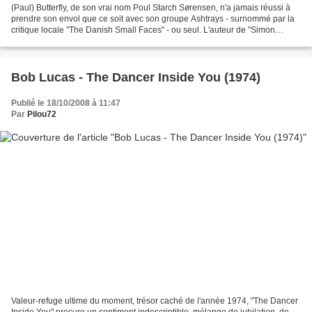
(Paul) Butterfly, de son vrai nom Poul Starch Sørensen, n'a jamais réussi à
prendre son envol que ce soit avec son groupe Ashtrays - surnommé par la
critique locale "The Danish Small Faces" - ou seul. L'auteur de "Simon
Smorney" est pourtant un songwriter...
Bob Lucas - The Dancer Inside You (1974)
Publié le 18/10/2008 à 11:47
Par
Pilou72
Valeur-refuge ultime du moment, trésor caché de l'année 1974, "The Dancer
Inside You" procure un sentiment indescriptible, mélange de jubilation, de