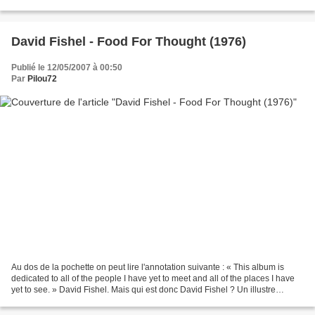
exemplaires en 1969. Oeuvre...
David Fishel - Food For Thought (1976)
Publié le 12/05/2007 à 00:50
Par
Pilou72
Au dos de la pochette on peut lire l'annotation suivante : « This album is
dedicated to all of the people I have yet to meet and all of the places I have
yet to see. » David Fishel. Mais qui est donc David Fishel ? Un illustre
inconnu pour le commun des...