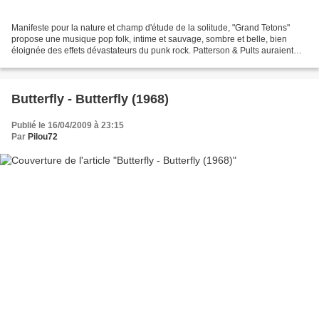
Manifeste pour la nature et champ d'étude de la solitude, "Grand Tetons"
propose une musique pop folk, intime et sauvage, sombre et belle, bien
éloignée des effets dévastateurs du punk rock. Patterson & Pults auraient
signé un second album "Second Time...
Butterfly - Butterfly (1968)
Publié le 16/04/2009 à 23:15
Par
Pilou72