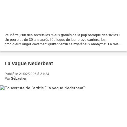
Peut-être, l’un des secrets les mieux gardés de la pop baroque des sixties !
Un peu plus de 30 ans après l’épilogue de leur brève carrière, les
prodigieux Angel Pavement quittent enfin ce mystérieux anonymat. La raison
: l'édition de leur "unreleased"...
La vague Nederbeat
Publié le 21/02/2006 à 21:24
Par
Sébastien