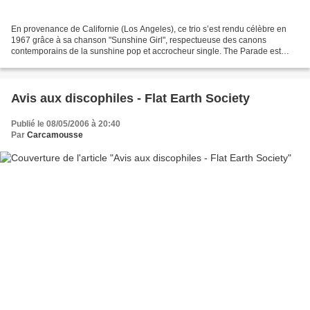
En provenance de Californie (Los Angeles), ce trio s’est rendu célèbre en
1967 grâce à sa chanson "Sunshine Girl", respectueuse des canons
contemporains de la sunshine pop et accrocheur single. The Parade est
bien plus qu’un produit d’une époque et ses...
Avis aux discophiles - Flat Earth Society
Publié le 08/05/2006 à 20:40
Par
Carcamousse