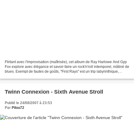
Flirtant avec l'improvisation (maîtrisée), cet album de Ray Harlowe And Gyp
Fox explore avec élégance et savoir-faire un rock'n'roll intemporel, mâtiné de
blues. Exempt de fautes de goûts, "First Rays" est un trip labyrinthique,
remuant et totalement...
Twinn Connexion - Sixth Avenue Stroll
Publié le 24/08/2007 à 23:53
Par
Pilou72