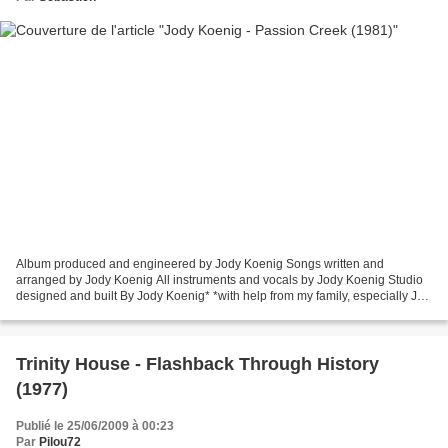
Album produced and engineered by Jody Koenig Songs written and
arranged by Jody Koenig All instruments and vocals by Jody Koenig Studio
designed and built By Jody Koenig* *with help from my family, especially Joe
Schultz. Sens de la mélodie et écriture...
Trinity House - Flashback Through History
(1977)
Publié le 25/06/2009 à 00:23
Par
Pilou72