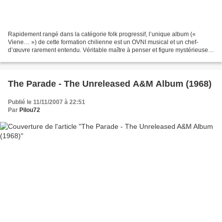
Rapidement rangé dans la catégorie folk progressif, l’unique album («
Viene… ») de cette formation chilienne est un OVNI musical et un chef-
d’œuvre rarement entendu. Véritable maître à penser et figure mystérieuse
de la scène musicale d’un pays qui allait...
The Parade - The Unreleased A&M Album (1968)
Publié le 11/11/2007 à 22:51
Par
Pilou72