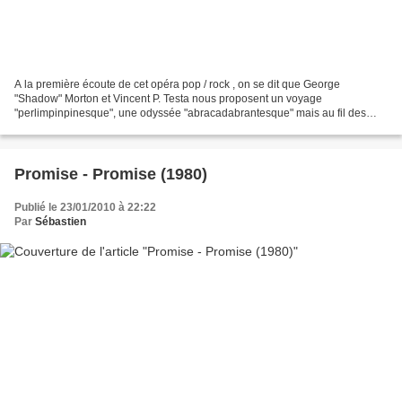
A la première écoute de cet opéra pop / rock , on se dit que George
"Shadow" Morton et Vincent P. Testa nous proposent un voyage
"perlimpinpinesque", une odyssée "abracadabrantesque" mais au fil des
écoutes, la magie opère, l’album prend une autre dimension,...
Promise - Promise (1980)
Publié le 23/01/2010 à 22:22
Par
Sébastien