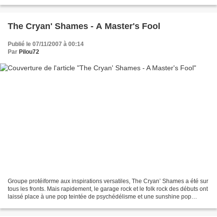
Los Iberos - Summertime Girl 04) Los Canarios...
The Cryan' Shames - A Master's Fool
Publié le 07/11/2007 à 00:14
Par
Pilou72
Groupe protéiforme aux inspirations versatiles, The Cryan’ Shames a été sur
tous les fronts. Mais rapidement, le garage rock et le folk rock des débuts ont
laissé place à une pop teintée de psychédélisme et une sunshine pop
californienne soignée et pensée...